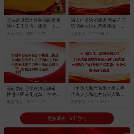
坚持建设德才兼备的高素质
深入推进法治建设 营造公开
法治工作队伍：建设一支德
透明的法治化营商环境：法
才兼备的高素质法治工作队
治化营商环境相关概念
更新日期：2026-06-27
更新日期：2026-06-16
伍至关重要
深刻领会必须在法治轨道上
《中华人民共和国全国人民
推进全面深化改革：在法治
代表大会和地方各级人民代
轨道上深化改革体现了习近
表大会代表法》的修改和贯
更新日期：2026-03-27
更新日期：2026-02-02
平法治思想与时俱进的理论
彻实施：为什么要修改代表
品格
法
更多课程 | 立即学习