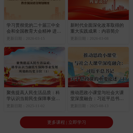
学习贯彻党的二十届三中全
新时代全面深化改革取得的
会和全国教育大会精神 进一
重大实践成果：内容简介
步深化教育综合改革：教育
更新日期：2026-03-15
更新日期：2026-03-08
强国建设规划纲要
聚焦提高人民生活品质：科
推动思政小课堂与社会大课
学认识当前民生保障事业发
堂深度融合：习近平总书记
展所处的历史方位（1）
关于思政课的重要论述（1）
更新日期：2025-11-02
更新日期：2025-08-13
更多课程 | 立即学习