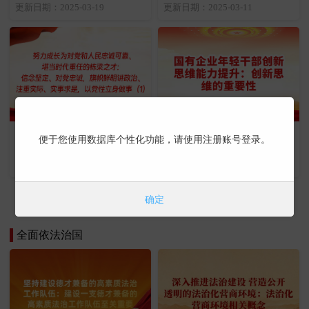
维护”的提出
断提高党的领导水平（1）
更新日期：2025-03-19
更新日期：2025-03-11
努力成长为对党和人民忠诚
国有企业年轻干部创新思维
便于您使用数据库个性化功能，请使用注册账号登录。
可靠、堪当时代重任的栋梁
能力提升：创新思维的重要
之才：信念坚定、对党忠
性
更新日期：2025-02-21
更新日期：2025-01-23
诚，旗帜鲜明讲政治、注重
实际、实事求是，以党性立
确定
身做事（1）
更多课程 | 立即学习
全面依法治国