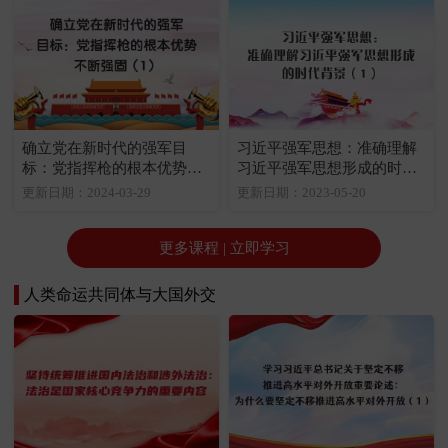
确立党在新时代的强军目
习近平强军思想：准确理解
标：党指挥枪的根本优势不
习近平强军思想形成的时代
断强固（1）
背景（1）
更新日期：2024-03-29
更新日期：2023-05-20
更多课程 | 立即学习
人类命运共同体与大国外交