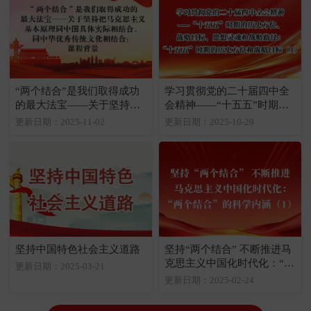
“两个结合”是我们取得成功
学习贯彻党的二十届四中全
的最大法宝——关于坚持把
会精神——“十五五”时期的
马克思主义基本原理同中国
历史方位、战略目标、思想
更新日期：2025-11-02
更新日期：2025-10-29
具体实际相结合、同中华优
灵魂和战略路径：“十五
秀传统文化相结合：课程背
五”时期的历史方位和战略目
景
标（1）
坚持中国特色社会主义道路
坚持“两个结合” 不断推进马
克思主义中国化时代化：“两
更新日期：2025-03-21
个结合”的科学内涵（1）
更新日期：2025-02-24