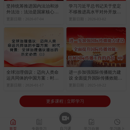
坚持统筹推进国内法治和涉
学习习近平总书记关于坚定
外法治：法治是国家核心竞
不移推进高水平对外开放重
争力的重要内容
要论述：为什么要坚定不移
更新日期：2026-07-04
更新日期：2026-03-02
推进高水平对外开放（1）
全球治理倡议：迈向人类命
进一步加强国际传播能力建
运共同体的中国方案：时代
设 全面提升国际传播效能：
背景：全球治理倡议提出的
开展国际传播工作的背景
更新日期：2026-01-17
更新日期：2025-10-22
历史必然（1）
（1）
更多课程 | 立即学习
自习课
首页
专题学习
学习自测
学习路上