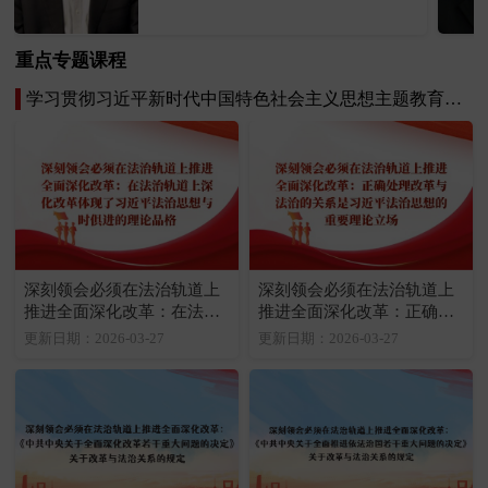
文明与民主政治发展等方面。
重点专题课程
学习贯彻习近平新时代中国特色社会主义思想主题教育专题课程
深刻领会必须在法治轨道上
深刻领会必须在法治轨道上
推进全面深化改革：在法治
推进全面深化改革：正确处
轨道上深化改革体现了习近
理改革与法治的关系是习近
更新日期：2026-03-27
更新日期：2026-03-27
平法治思想与时俱进的理论
平法治思想的重要理论立场
品格