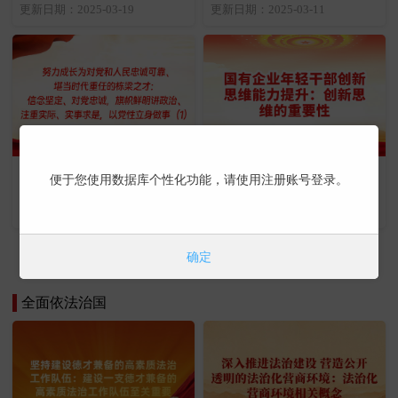
维护”的提出
断提高党的领导水平（1）
更新日期：2025-03-19
更新日期：2025-03-11
努力成长为对党和人民忠诚
国有企业年轻干部创新思维
便于您使用数据库个性化功能，请使用注册账号登录。
可靠、堪当时代重任的栋梁
能力提升：创新思维的重要
之才：信念坚定、对党忠
性
更新日期：2025-02-21
更新日期：2025-01-23
诚，旗帜鲜明讲政治、注重
实际、实事求是，以党性立
确定
身做事（1）
更多课程 | 立即学习
全面依法治国