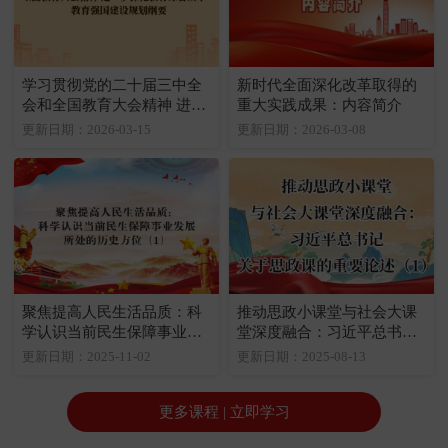
学习贯彻党的二十届三中全
新时代全面深化改革取得的
会和全国教育大会精神 进一
重大实践成果：内容简介
步深化教育综合改革：教育
更新日期：2026-03-15
更新日期：2026-03-08
强国建设规划纲要
聚焦提高人民生活品质：科
推动思政小课堂与社会大课
学认识当前民生保障事业发
堂深度融合：习近平总书记
展所处的历史方位（1）
关于思政课的重要论述（1）
更新日期：2025-11-02
更新日期：2025-08-13
更多课程 | 立即学习