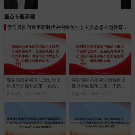
文明与民主政治发展等方面。
重点专题课程
学习贯彻习近平新时代中国特色社会主义思想主题教育专题课程
深刻领会必须在法治轨道上
深刻领会必须在法治轨道上
推进全面深化改革：在法治
推进全面深化改革：正确处
轨道上深化改革体现了习近
理改革与法治的关系是习近
更新日期：2026-03-27
更新日期：2026-03-27
平法治思想与时俱进的理论
平法治思想的重要理论立场
品格