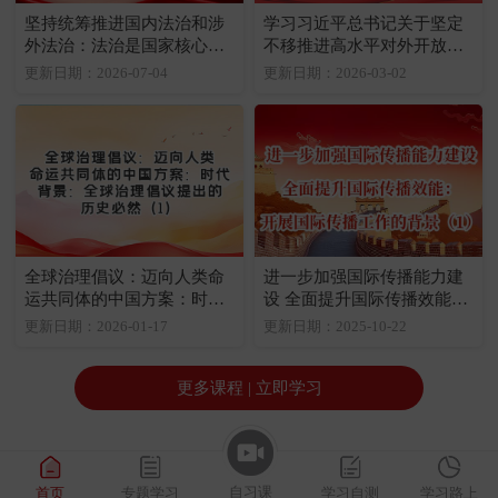
坚持统筹推进国内法治和涉
学习习近平总书记关于坚定
外法治：法治是国家核心竞
不移推进高水平对外开放重
争力的重要内容
要论述：为什么要坚定不移
更新日期：2026-07-04
更新日期：2026-03-02
推进高水平对外开放（1）
全球治理倡议：迈向人类命
进一步加强国际传播能力建
运共同体的中国方案：时代
设 全面提升国际传播效能：
背景：全球治理倡议提出的
开展国际传播工作的背景
更新日期：2026-01-17
更新日期：2025-10-22
历史必然（1）
（1）
更多课程 | 立即学习
自习课
首页
专题学习
学习自测
学习路上