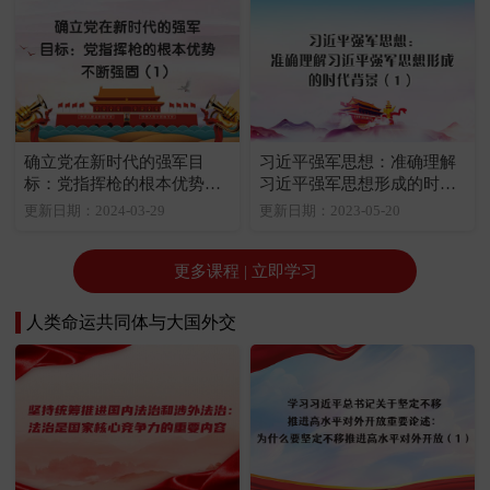
确立党在新时代的强军目
习近平强军思想：准确理解
标：党指挥枪的根本优势不
习近平强军思想形成的时代
断强固（1）
背景（1）
更新日期：2024-03-29
更新日期：2023-05-20
更多课程 | 立即学习
人类命运共同体与大国外交