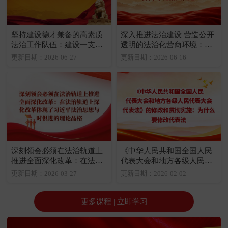
坚持建设德才兼备的高素质
深入推进法治建设 营造公开
法治工作队伍：建设一支德
透明的法治化营商环境：法
才兼备的高素质法治工作队
治化营商环境相关概念
更新日期：2026-06-27
更新日期：2026-06-16
伍至关重要
深刻领会必须在法治轨道上
《中华人民共和国全国人民
推进全面深化改革：在法治
代表大会和地方各级人民代
轨道上深化改革体现了习近
表大会代表法》的修改和贯
更新日期：2026-03-27
更新日期：2026-02-02
平法治思想与时俱进的理论
彻实施：为什么要修改代表
品格
法
更多课程 | 立即学习