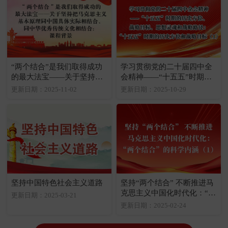
“两个结合”是我们取得成功
学习贯彻党的二十届四中全
的最大法宝——关于坚持把
会精神——“十五五”时期的
马克思主义基本原理同中国
历史方位、战略目标、思想
更新日期：2025-11-02
更新日期：2025-10-29
具体实际相结合、同中华优
灵魂和战略路径：“十五
秀传统文化相结合：课程背
五”时期的历史方位和战略目
景
标（1）
坚持中国特色社会主义道路
坚持“两个结合” 不断推进马
克思主义中国化时代化：“两
更新日期：2025-03-21
个结合”的科学内涵（1）
更新日期：2025-02-24