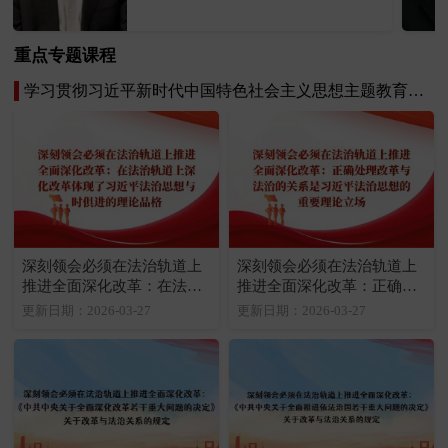
文明与民主政治发展等方面。
重点专题课程
学习贯彻习近平新时代中国特色社会主义思想主题教育专题课程
深刻领会必须在法治轨道上
深刻领会必须在法治轨道上
推进全面深化改革：在法治
推进全面深化改革：正确处
轨道上深化改革体现了习近
理改革与法治的关系是习近
更新日期：2026-03-27
更新日期：2026-03-27
平法治思想与时俱进的理论
平法治思想的重要理论立场
品格