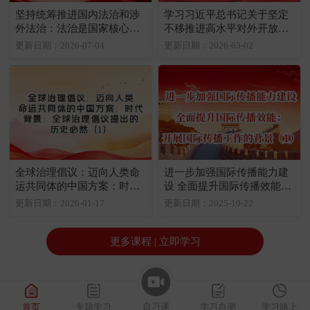
坚持统筹推进国内法治和涉
学习习近平总书记关于坚定
外法治：法治是国家核心竞
不移推进高水平对外开放重
争力的重要内容
要论述：为什么要坚定不移
更新日期：2026-07-04
更新日期：2026-03-02
推进高水平对外开放（1）
全球治理倡议：迈向人类命
进一步加强国际传播能力建
运共同体的中国方案：时代
设 全面提升国际传播效能：
背景：全球治理倡议提出的
开展国际传播工作的背景
更新日期：2026-01-17
更新日期：2025-10-22
历史必然（1）
（1）
更多课程 | 立即学习
自习课
首页
专题学习
学习自测
学习路上