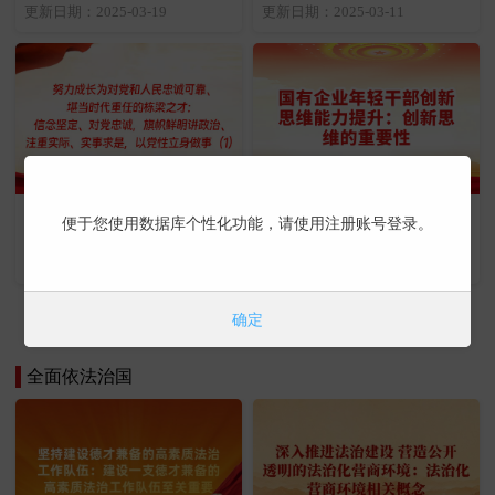
维护”的提出
断提高党的领导水平（1）
更新日期：2025-03-19
更新日期：2025-03-11
努力成长为对党和人民忠诚
国有企业年轻干部创新思维
便于您使用数据库个性化功能，请使用注册账号登录。
可靠、堪当时代重任的栋梁
能力提升：创新思维的重要
之才：信念坚定、对党忠
性
更新日期：2025-02-21
更新日期：2025-01-23
诚，旗帜鲜明讲政治、注重
实际、实事求是，以党性立
确定
身做事（1）
更多课程 | 立即学习
全面依法治国