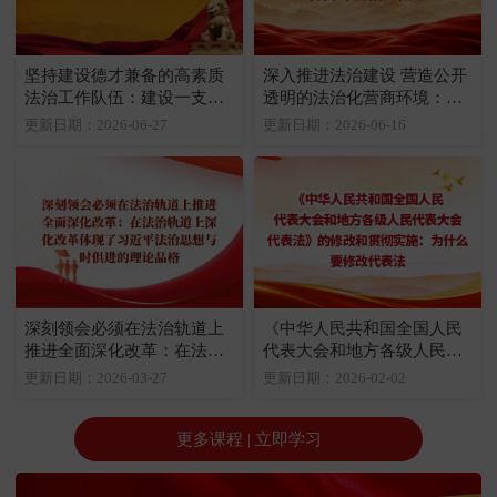
坚持建设德才兼备的高素质
深入推进法治建设 营造公开
法治工作队伍：建设一支德
透明的法治化营商环境：法
才兼备的高素质法治工作队
治化营商环境相关概念
更新日期：2026-06-27
更新日期：2026-06-16
伍至关重要
深刻领会必须在法治轨道上
《中华人民共和国全国人民
推进全面深化改革：在法治
代表大会和地方各级人民代
轨道上深化改革体现了习近
表大会代表法》的修改和贯
更新日期：2026-03-27
更新日期：2026-02-02
平法治思想与时俱进的理论
彻实施：为什么要修改代表
品格
法
更多课程 | 立即学习