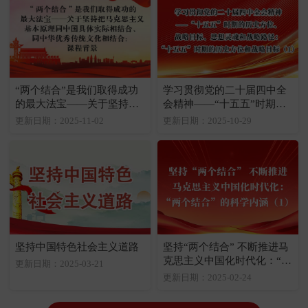
“两个结合”是我们取得成功
学习贯彻党的二十届四中全
的最大法宝——关于坚持把
会精神——“十五五”时期的
马克思主义基本原理同中国
历史方位、战略目标、思想
更新日期：2025-11-02
更新日期：2025-10-29
具体实际相结合、同中华优
灵魂和战略路径：“十五
秀传统文化相结合：课程背
五”时期的历史方位和战略目
景
标（1）
坚持中国特色社会主义道路
坚持“两个结合” 不断推进马
克思主义中国化时代化：“两
更新日期：2025-03-21
个结合”的科学内涵（1）
更新日期：2025-02-24