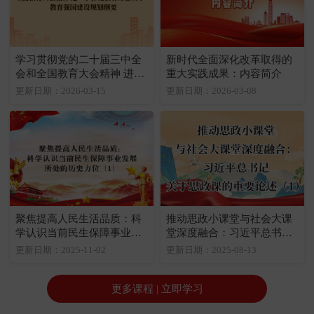
学习贯彻党的二十届三中全
新时代全面深化改革取得的
会和全国教育大会精神 进一
重大实践成果：内容简介
步深化教育综合改革：教育
更新日期：2026-03-15
更新日期：2026-03-08
强国建设规划纲要
聚焦提高人民生活品质：科
推动思政小课堂与社会大课
学认识当前民生保障事业发
堂深度融合：习近平总书记
展所处的历史方位（1）
关于思政课的重要论述（1）
更新日期：2025-11-02
更新日期：2025-08-13
更多课程 | 立即学习