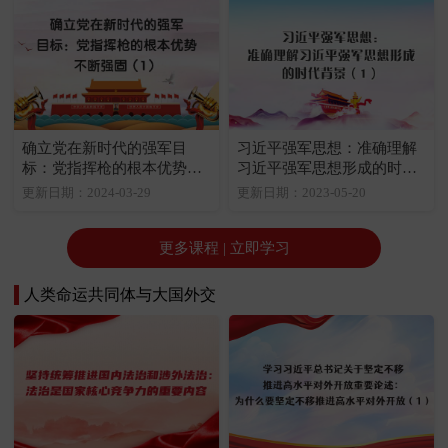
确立党在新时代的强军目
习近平强军思想：准确理解
标：党指挥枪的根本优势不
习近平强军思想形成的时代
断强固（1）
背景（1）
更新日期：2024-03-29
更新日期：2023-05-20
更多课程 | 立即学习
人类命运共同体与大国外交